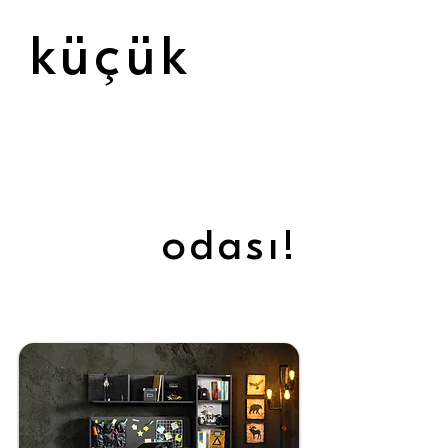
küçük
keşifçilerin
odası!