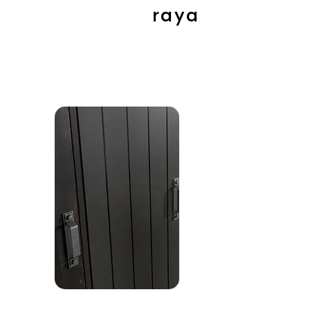
raya
hazır mısın?