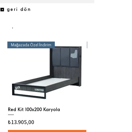
geri dön
.
Mağazada Özel İndirim
Mağazada Özel İndirim
Red Kit 100x200 Karyola
Red Kit Çalışma Mas
Fiyat
Fiyat
₺13.905,00
₺11.746,00