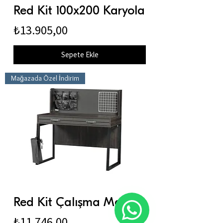
Red Kit 100x200 Karyola
Fiyat
₺13.905,00
Sepete Ekle
Mağazada Özel İndirim
Red Kit Çalışma Masası
Fiyat
₺11.746,00