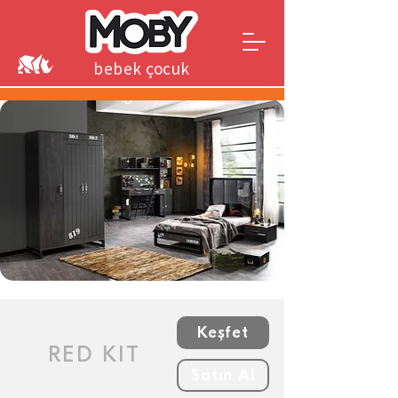
bebek çocuk
genç
Keşfet
RED KIT
Satın Al