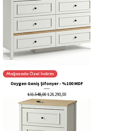
Mağazada Özel İndirim
Oxygen Geniş Şifonyer - %100 MDF
Normal Fiyat
İndirimli Fiyat
₺31.548,00
₺26.290,00