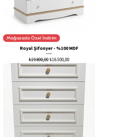
Mağazada Özel İndirim
Royal Şifonyer - %100 MDF
Normal Fiyat
İndirimli Fiyat
₺19.800,00
₺16.500,00