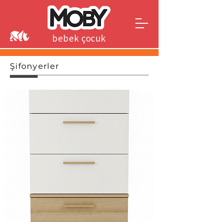
bebek çocuk
genç
Şifonyerler