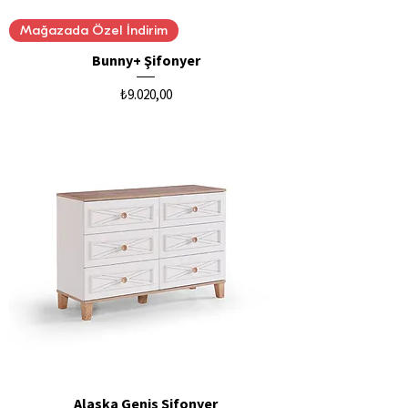
Mağazada Özel İndirim
Bunny+ Şifonyer
Fiyat
₺9.020,00
Alaska Geniş Şifonyer