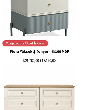
Mağazada Özel İndirim
Flora Yüksek Şifonyer - %100 MDF
Normal Fiyat
İndirimli Fiyat
₺21.780,00
₺18.150,00