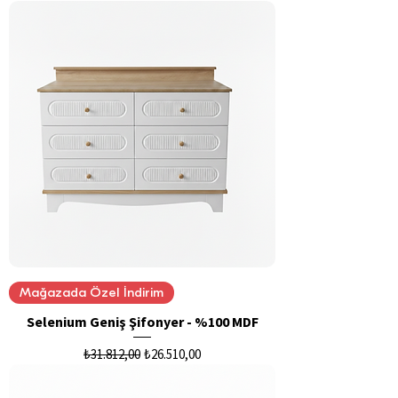
Mağazada Özel İndirim
Selenium Geniş Şifonyer - %100 MDF
Normal Fiyat
İndirimli Fiyat
₺31.812,00
₺26.510,00