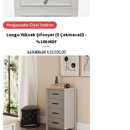
Mağazada Özel İndirim
Lungo Yüksek Şifonyer (5 Çekmeceli) -
%100 MDF
Normal Fiyat
İndirimli Fiyat
₺19.800,00
₺16.500,00