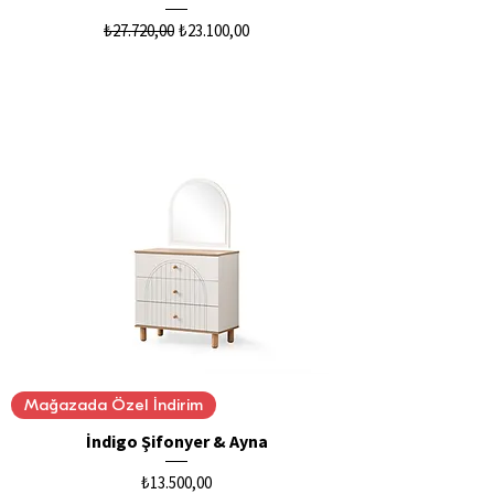
Normal Fiyat
İndirimli Fiyat
₺27.720,00
₺23.100,00
Mağazada Özel İndirim
İndigo Şifonyer & Ayna
Fiyat
₺13.500,00