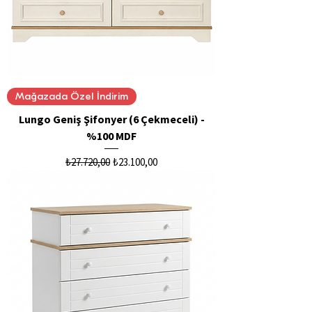
Mağazada Özel İndirim
Lungo Geniş Şifonyer (6 Çekmeceli) -
%100 MDF
Normal Fiyat
İndirimli Fiyat
₺27.720,00
₺23.100,00