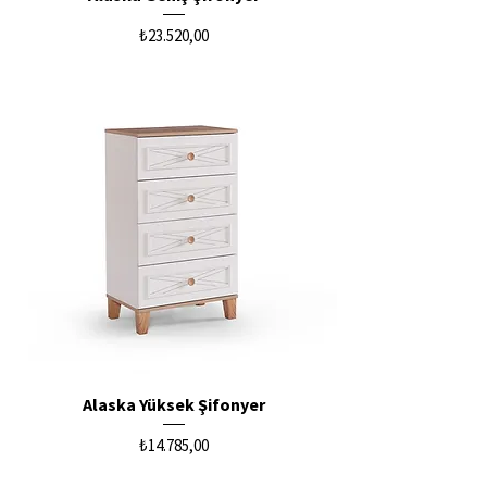
Fiyat
₺23.520,00
Alaska Yüksek Şifonyer
Fiyat
₺14.785,00