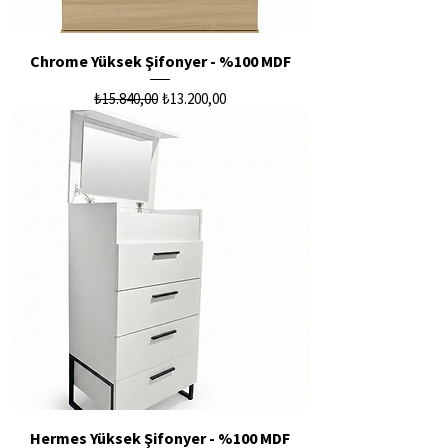
Chrome Yüksek Şifonyer - %100 MDF
Normal Fiyat
İndirimli Fiyat
₺15.840,00
₺13.200,00
Hermes Yüksek Şifonyer - %100 MDF