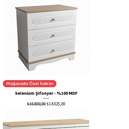
Mağazada Özel İndirim
Selenium Şifonyer - %100 MDF
Normal Fiyat
İndirimli Fiyat
₺16.830,00
₺14.025,00