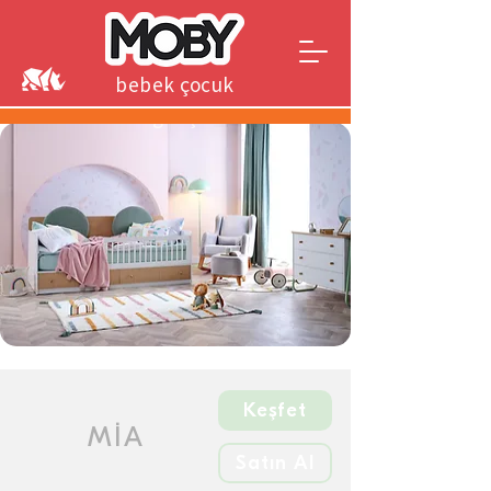
bebek çocuk
genç
Keşfet
MİA
Satın Al