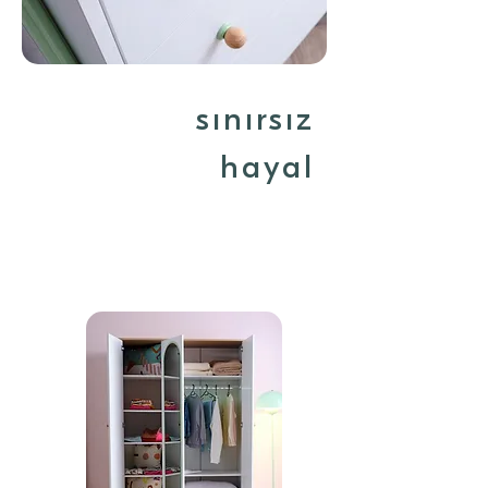
sınırsız
hayal
gücü...