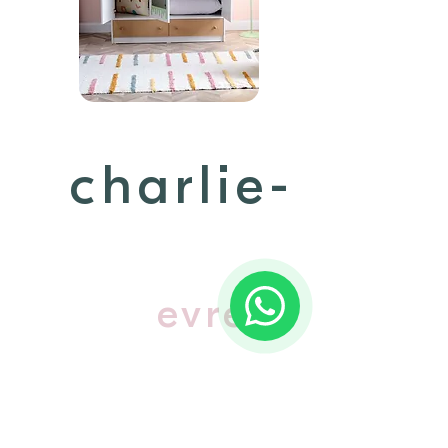
charlie-
nin
evreni