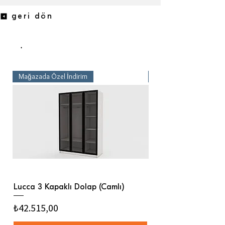
geri dön
.
Mağazada Özel İndirim
Mağazada Özel İndirim
Lucca 3 Kapaklı Dolap (Camlı)
Lucca 100x200 Kary
Fiyat
Fiyat
₺42.515,00
₺22.598,00