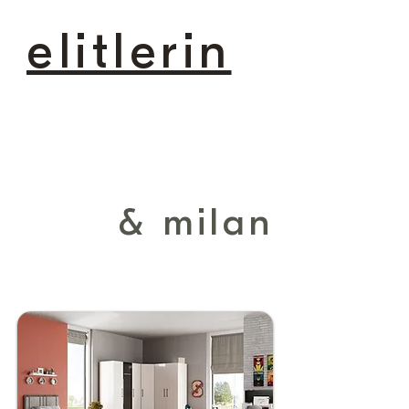
elitlerin
tercihi
& milan