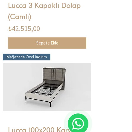
Lucca 3 Kapaklı Dolap
(Camlı)
Fiyat
₺42.515,00
Sepete Ekle
Mağazada Özel İndirim
Lucca 100x200 Karyola