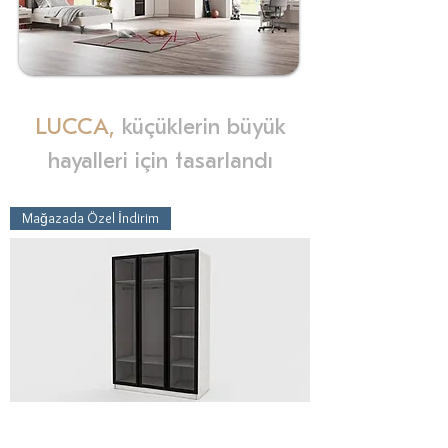
LUCCA,
küçüklerin büyük
hayalleri için tasarlandı
Mağazada Özel İndirim