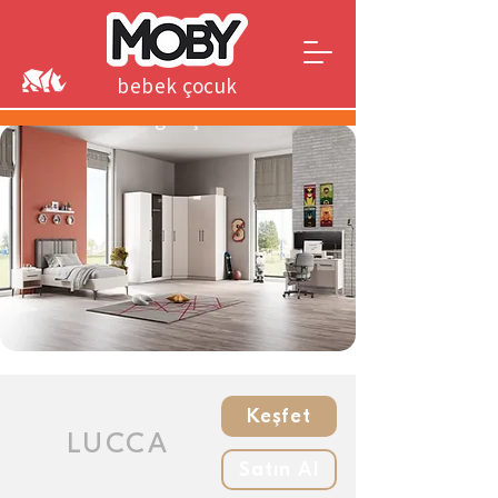
bebek çocuk
genç
Keşfet
LUCCA
Satın Al