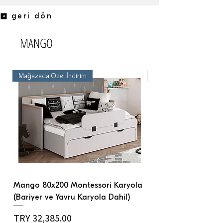
geri dön
MANGO
Mağazada Özel İndirim
Mağazada Özel İndirim
Mango 80x200 Montessori Karyola
Mango Şifonyer
(Bariyer ve Yavru Karyola Dahil)
Price
TRY 16,500.00
Price
TRY 32,385.00