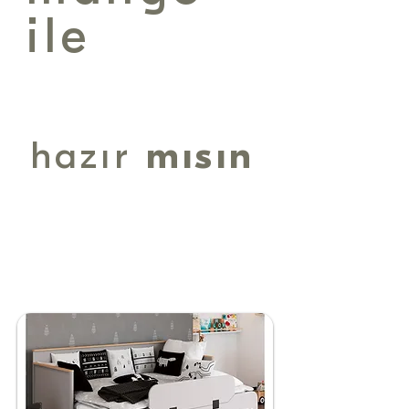
ile
safari turuna
hazır
mısın