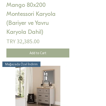
Mango 80x200
Montessori Karyola
(Bariyer ve Yavru
Karyola Dahil)
Price
TRY 32,385.00
Add to Cart
Mağazada Özel İndirim