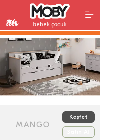
bebek çocuk
genç
Keşfet
MANGO
Satın Al