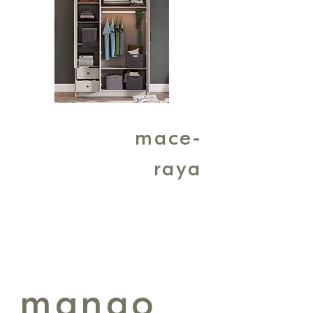
mace-
raya
hazır mısın?
mango