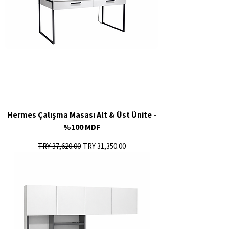
Hermes Çalışma Masası Alt & Üst Ünite -
%100 MDF
Regular Price
Sale Price
TRY 37,620.00
TRY 31,350.00