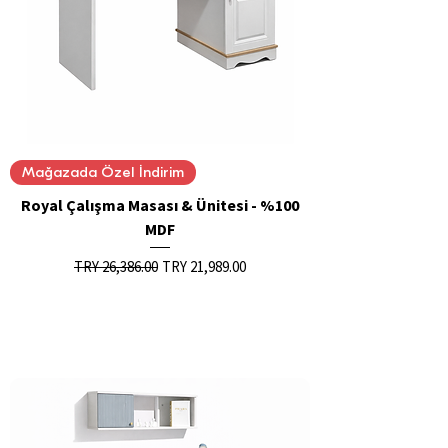
Mağazada Özel İndirim
Royal Çalışma Masası & Ünitesi - %100
MDF
Regular Price
Sale Price
TRY 26,386.00
TRY 21,989.00