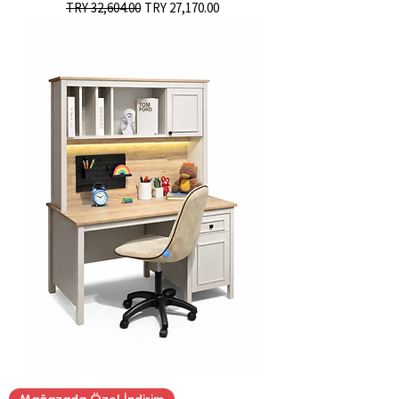
Regular Price
Sale Price
TRY 32,604.00
TRY 27,170.00