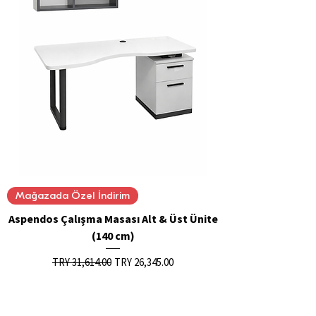
Mağazada Özel İndirim
Aspendos Çalışma Masası Alt & Üst Ünite
(140 cm)
Regular Price
Sale Price
TRY 31,614.00
TRY 26,345.00