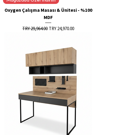
Mağazada Özel İndirim
Oxygen Çalışma Masası & Ünitesi - %100
MDF
Regular Price
Sale Price
TRY 29,964.00
TRY 24,970.00