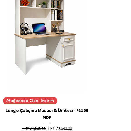
Mağazada Özel İndirim
Lungo Çalışma Masası & Ünitesi - %100
MDF
Regular Price
Sale Price
TRY 24,830.00
TRY 20,690.00