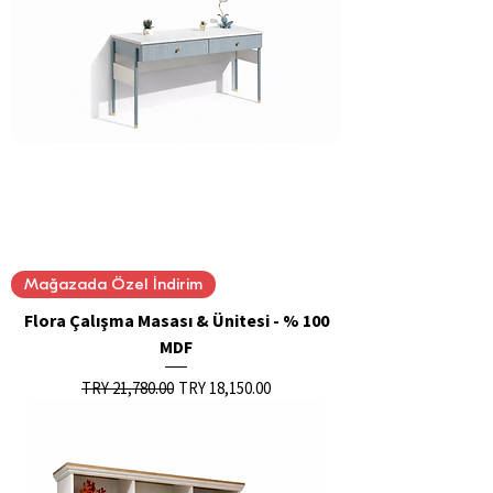
Mağazada Özel İndirim
Flora Çalışma Masası & Ünitesi - % 100
MDF
Regular Price
Sale Price
TRY 21,780.00
TRY 18,150.00