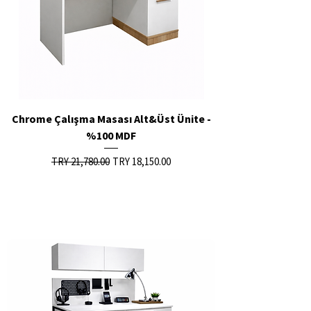
Chrome Çalışma Masası Alt&Üst Ünite -
%100 MDF
Regular Price
Sale Price
TRY 21,780.00
TRY 18,150.00