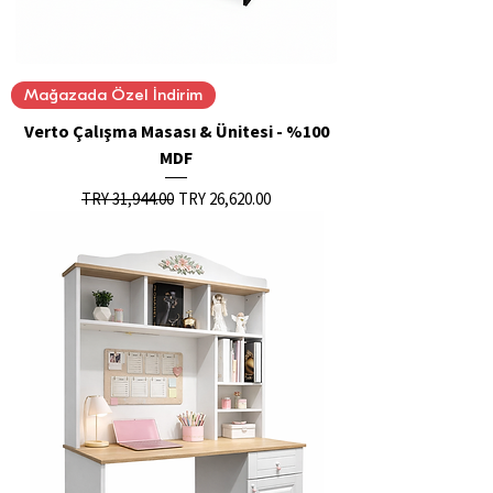
Mağazada Özel İndirim
Verto Çalışma Masası & Ünitesi - %100
MDF
Regular Price
Sale Price
TRY 31,944.00
TRY 26,620.00