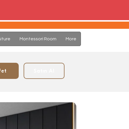
iture
Montessori Room
More
fet
Satın Al