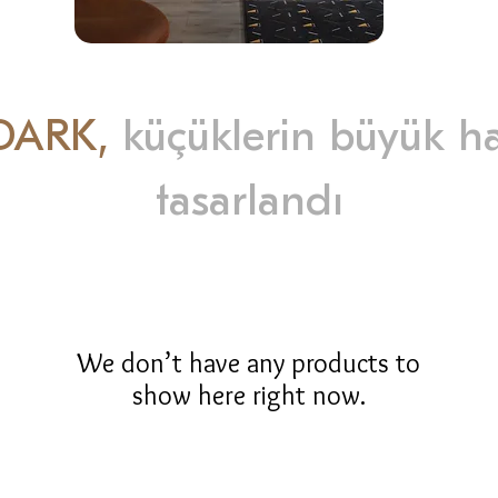
DARK,
küçüklerin büyük hay
tasarlandı
We don’t have any products to
show here right now.