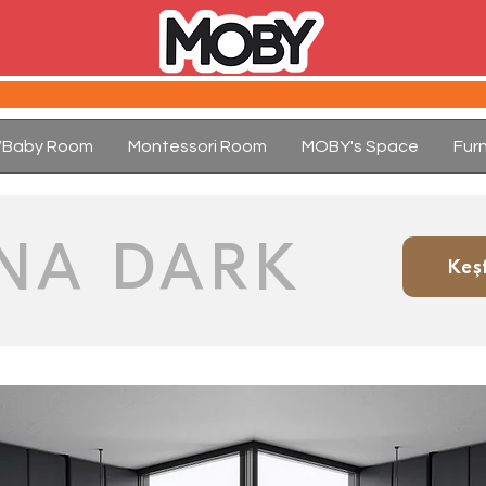
d/Baby Room
Montessori Room
MOBY's Space
Furn
NA DARK
Keş