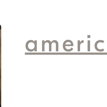
ameri
dre