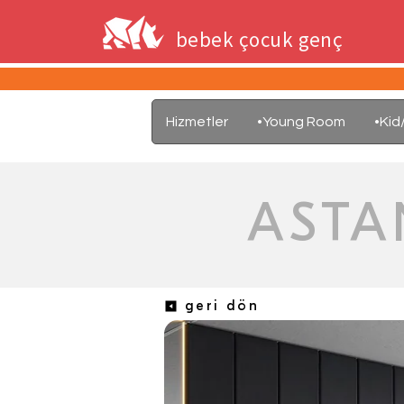
bebek çocuk genç
Hizmetler
•Young Room
•Ki
ASTA
geri dön