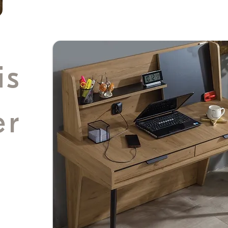
is
er
nal