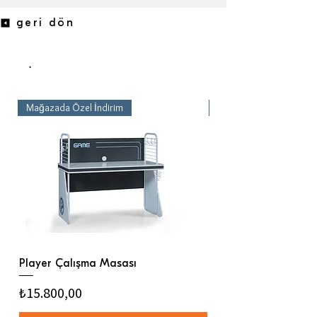
geri dön
.
Mağazada Özel İndirim
Mağazada Özel İndirim
Player Çalışma Masası
Player Komodin
Fiyat
Fiyat
₺15.800,00
₺5.760,00