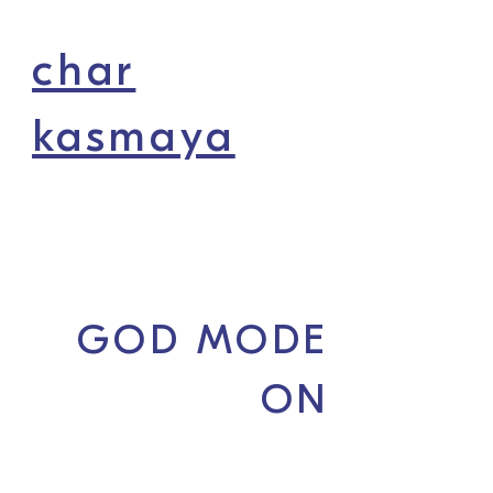
char
kasmaya
var mısın?
GOD MODE
ON