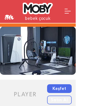
bebek çocuk
genç
Keşfet
PLAYER
Satın Al