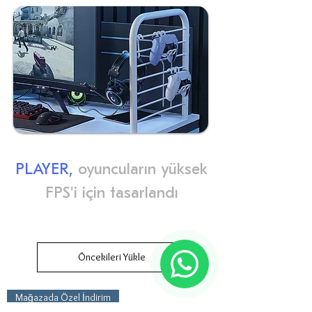
PLAYER,
oyuncuların yüksek
FPS'i için tasarlandı
Öncekileri Yükle
Mağazada Özel İndirim