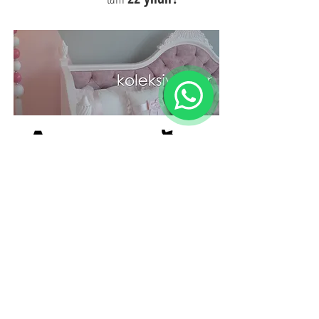
A+ Hammadde
Ücretsiz Kurulum
Kalitesi
10 Yıl Garanti
Satıs Sonrası
Hizmet
anahtar kelimeler: montessori, montessori yatak,
montessori oda, montessori odaları, montessori
yatağı, mobilya, denizli, çocuk odası, bebek odası,
genç odası