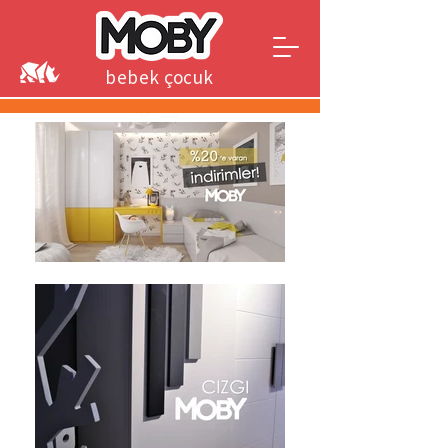
bebek çocuk
genç