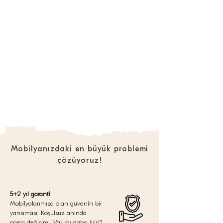
Mobilyanızdaki en büyük problemi
çözüyoruz!
5+2 yıl garanti
Mobilyalarımıza olan güvenin bir
yansıması. Koşulsuz anında
parça değişimi. Var mı daha iyisi?