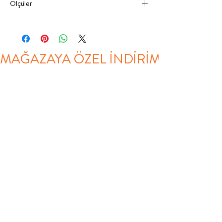
Ölçüler
3 KAPAKLI
135
206
55
GARDROP KELEBEK
cm
cm
cm
MAĞAZAYA ÖZEL İNDİRİM