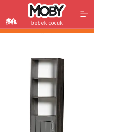
bebek çocuk
genç