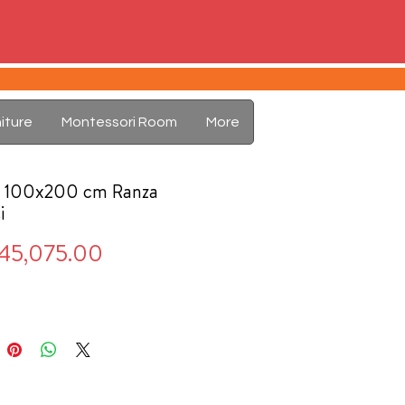
iture
Montessori Room
More
e 100x200 cm Ranza
i
Price
45,075.00