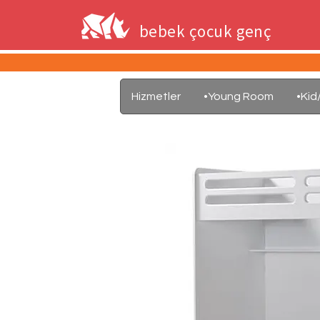
bebek çocuk genç
Hizmetler
•Young Room
•Ki