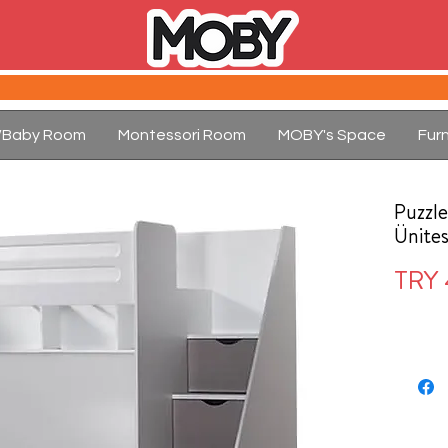
d/Baby Room
Montessori Room
MOBY's Space
Furn
Puzzl
Ünites
TRY 