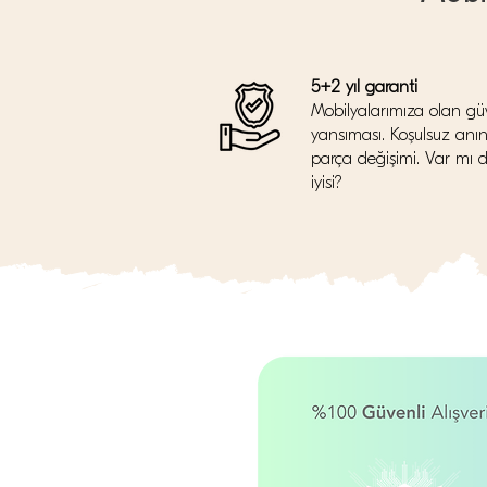
5+2 yıl garanti
Mobilyalarımıza olan gü
yansıması. Koşulsuz anı
parça değişimi. Var mı 
iyisi?