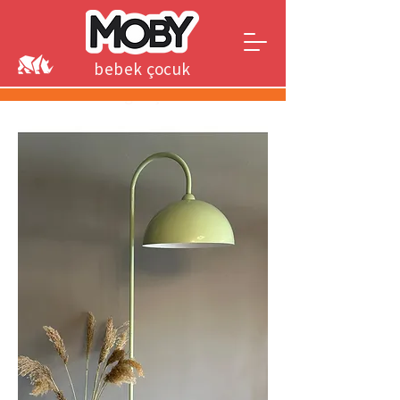
bebek çocuk
genç