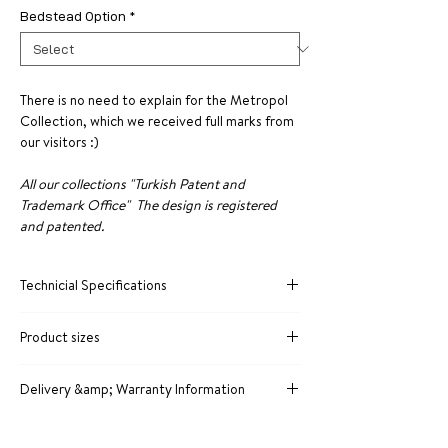
Bedstead Option
*
There is no need to explain for the Metropol
Collection, which we received full marks from
our visitors :)
All our collections "Turkish Patent and
Trademark Office"
The design is registered
and patented.
Technicial Specifications
In all MOBY Furniture products; MDF and
Product sizes
solid wood plates are used, which are
durable, defying years and comply with E1
The technical dimensions of the Metropol
norms.
Delivery &amp; Warranty Information
collection are as follows:
Certified FİLLİ BOYA products are used in
of all your collections The standard delivery
the wall works of our decors and on the
Bedstead: 129 x 209 cm
time is 30 working days.