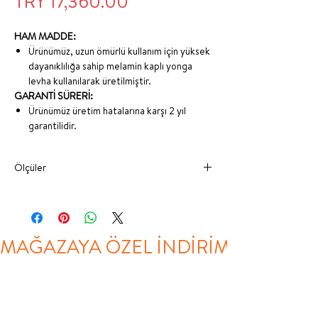
Price
TRY 17,360.00
HAM MADDE:
Ürünümüz, uzun ömürlü kullanım için yüksek
dayanıklılığa sahip melamin kaplı yonga
levha kullanılarak üretilmiştir.
GARANTİ SÜRERİ:
Ürünümüz üretim hatalarına karşı 2 yıl
garantilidir.
Ölçüler
GENİŞLİK
DERİNLİK
YÜKSEKLİK
100X200
110 CM
209 CM
120 CM
MAĞAZAYA ÖZEL İNDİRİM
KARYOLA