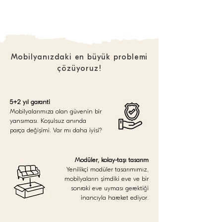
Mobilyanızdaki en büyük problemi
çözüyoruz!
5+2 yıl garanti
Mobilyalarımıza olan güvenin bir
yansıması. Koşulsuz anında
parça değişimi. Var mı daha iyisi?
Modüler, kolay-taşı tasarım
Yenilikçi modüler tasarımımız,
mobilyaların şimdiki eve ve bir
sonraki eve uyması gerektiği
inancıyla hareket ediyor.