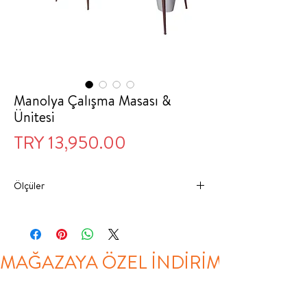
Manolya Çalışma Masası &
Ünitesi
Price
TRY 13,950.00
Ölçüler
GENİŞLİK
DERİNLİK
YÜKSEKLİK
ÇALIŞMA
120 CM
60 CM
138 CM
MAĞAZAYA ÖZEL İNDİRİM
MASASI