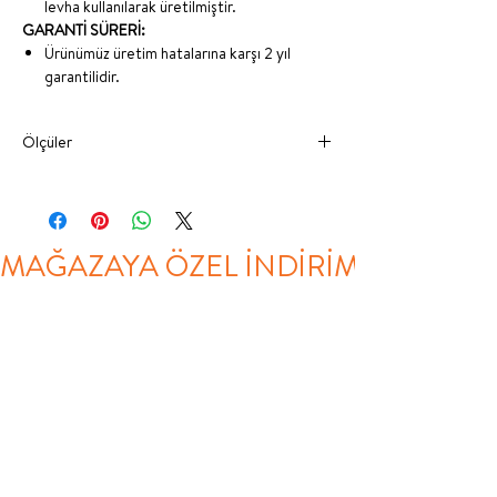
levha kullanılarak üretilmiştir.
GARANTİ SÜRERİ:
Ürünümüz üretim hatalarına karşı 2 yıl
garantilidir.
Ölçüler
GENİŞLİK
DERİNLİK
YÜKSEKLİK
100X200
105 cm
205 cm
116 cm
MAĞAZAYA ÖZEL İNDİRİM
KARYOLA