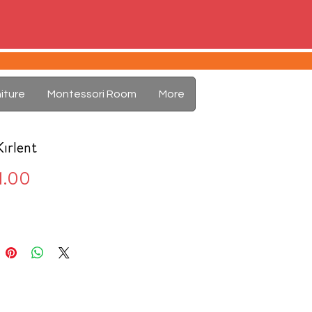
iture
Montessori Room
More
Kırlent
Price
1.00