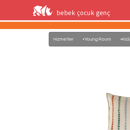
bebek çocuk genç
Hizmetler
•Young Room
•Ki