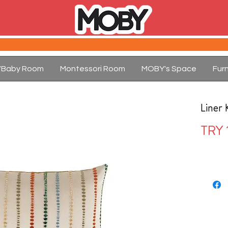
d/Baby Room
Montessori Room
MOBY's Space
Furn
Liner 
TRY 