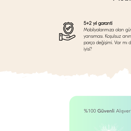
5+2 yıl garanti
Mobilyalarımıza olan gü
yansıması. Koşulsuz anı
parça değişimi. Var mı 
iyisi?