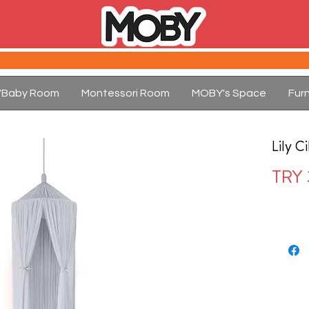
d/Baby Room
Montessori Room
MOBY's Space
Furn
Lily Ci
TRY 