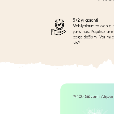
5+2 yıl garanti
Mobilyalarımıza olan gü
yansıması. Koşulsuz anı
parça değişimi. Var mı 
iyisi?