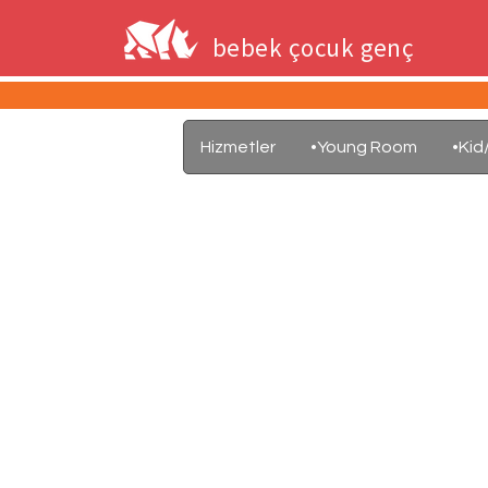
bebek çocuk genç
Hizmetler
•Young Room
•Ki