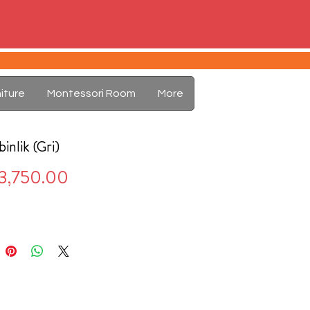
iture
Montessori Room
More
binlik (Gri)
Price
3,750.00