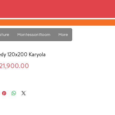
iture
Montessori Room
More
edy 120x200 Karyola
Price
21,900.00