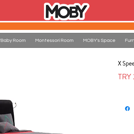
d/Baby Room
Montessori Room
MOBY's Space
Furn
X Spe
TRY 