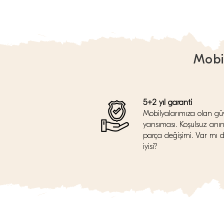
Mobi
5+2 yıl garanti
Mobilyalarımıza olan gü
yansıması. Koşulsuz anı
parça değişimi. Var mı 
iyisi?