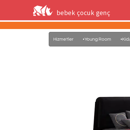
bebek çocuk genç
Hizmetler
•Young Room
•Ki