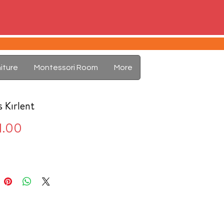
iture
Montessori Room
More
 Kırlent
Price
1.00