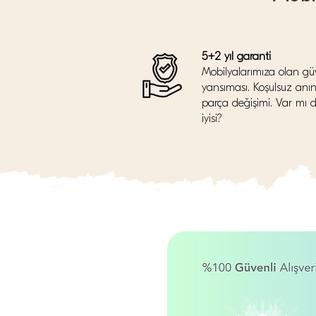
5+2 yıl garanti
Mobilyalarımıza olan gü
yansıması. Koşulsuz anı
parça değişimi. Var mı 
iyisi?