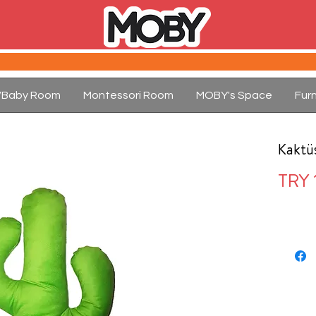
d/Baby Room
Montessori Room
MOBY's Space
Furn
Kaktüs
TRY 