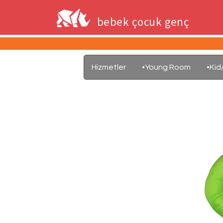
bebek çocuk genç
Hizmetler
•Young Room
•Ki