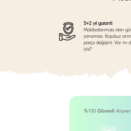
5+2 yıl garanti
Mobilyalarımıza olan gü
yansıması. Koşulsuz anı
parça değişimi. Var mı 
iyisi?