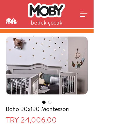
bebek çocuk
genç
Boho 90x190 Montessori
Price
TRY 24,006.00