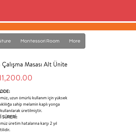
iture
Montessori Room
More
 Çalışma Masası Alt Ünite
Price
11,200.00
DDE:
müz, uzun ömürlü kullanım için yüksek
ıklılığa sahip melamin kaplı yonga
kullanılarak üretilmiştir.
 SÜRERİ:
müz üretim hatalarına karşı 2 yıl
ilidir.