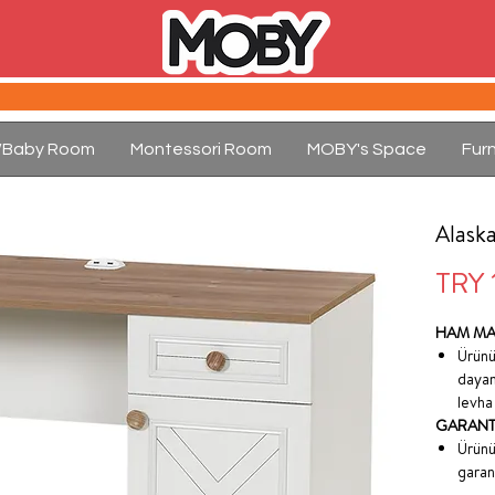
d/Baby Room
Montessori Room
MOBY's Space
Furn
Alaska
TRY 
HAM MA
Ürünü
dayan
levha 
GARANTİ
Ürünü
garant