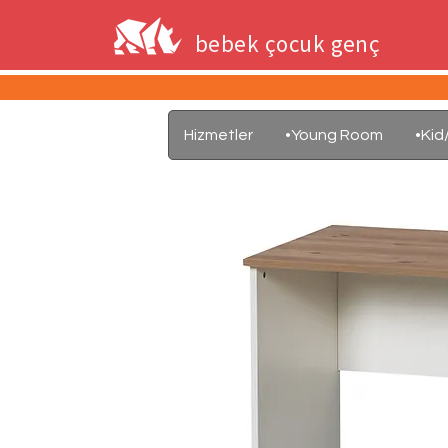
bebek çocuk genç
Hizmetler
•Young Room
•Ki