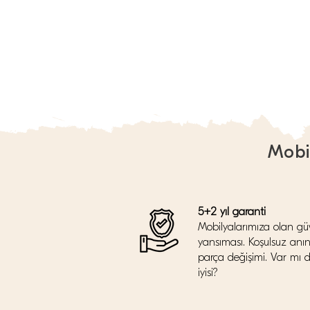
Mobi
5+2 yıl garanti
Mobilyalarımıza olan gü
yansıması. Koşulsuz anı
parça değişimi. Var mı 
iyisi?