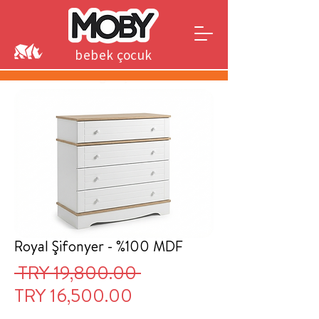
bebek çocuk
genç
Royal Şifonyer - %100 MDF
Regular
 TRY 19,800.00 
Sale
Price
TRY 16,500.00
Price