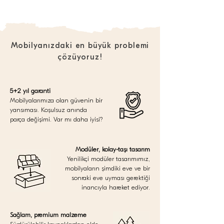
Mobilyanızdaki en büyük problemi
çözüyoruz!
5+2 yıl garanti
Mobilyalarımıza olan güvenin bir
yansıması. Koşulsuz anında
parça değişimi. Var mı daha iyisi?
Modüler, kolay-taşı tasarım
Yenilikçi modüler tasarımımız,
mobilyaların şimdiki eve ve bir
sonraki eve uyması gerektiği
inancıyla hareket ediyor.
Sağlam, premium malzeme