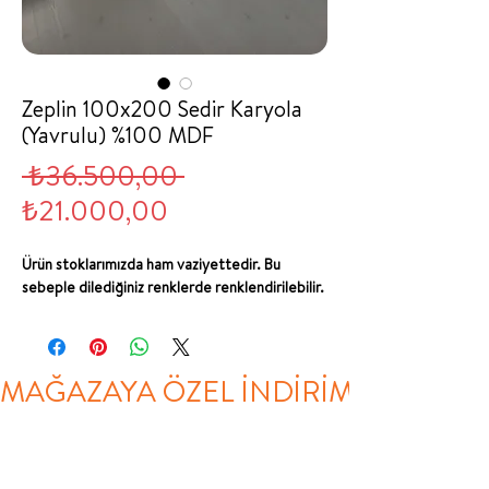
Zeplin 100x200 Sedir Karyola
(Yavrulu) %100 MDF
Normal
 ₺36.500,00 
İndirimli
Fiyat
₺21.000,00
Fiyat
Ürün stoklarımızda ham vaziyettedir. Bu
sebeple dilediğiniz renklerde renklendirilebilir.
MAĞAZAYA ÖZEL İNDİRİM