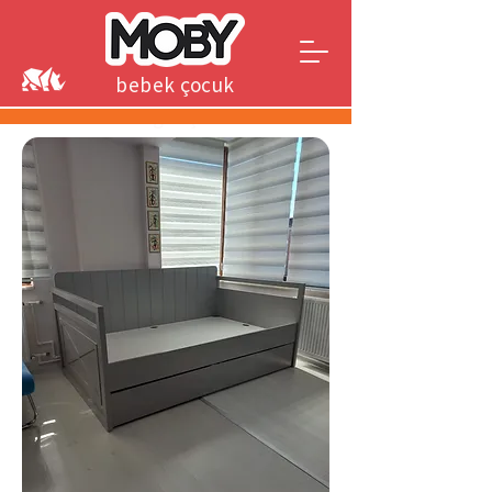
bebek çocuk
genç