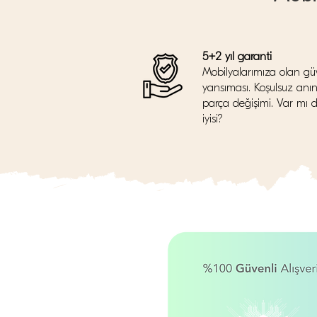
5+2 yıl garanti
Mobilyalarımıza olan gü
yansıması. Koşulsuz anı
parça değişimi. Var mı 
iyisi?