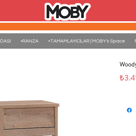
DASI
•RANZA
•TAMAMLAYICILAR | MOBY's Space
Wood
₺3.4