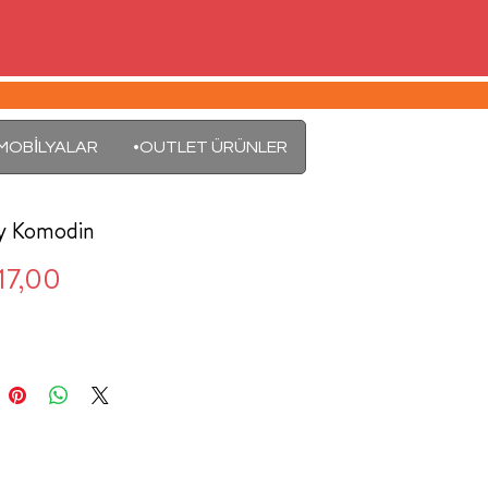
MOBİLYALAR
•OUTLET ÜRÜNLER
y Komodin
Fiyat
17,00