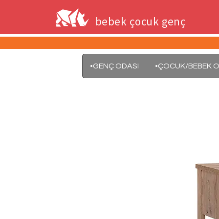
bebek çocuk genç
•GENÇ ODASI
•ÇOCUK/BEBEK O