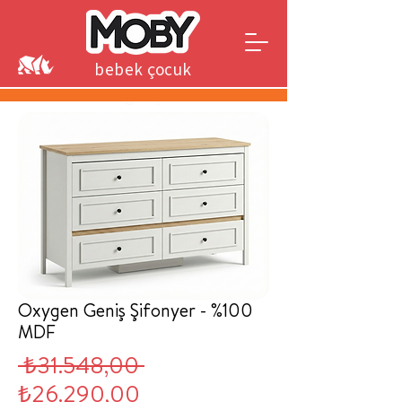
bebek çocuk
genç
Oxygen Geniş Şifonyer - %100
MDF
Normal
 ₺31.548,00 
İndirimli
Fiyat
₺26.290,00