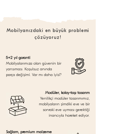
Mobilyanızdaki en büyük problemi
çözüyoruz!
5+2 yıl garanti
Mobilyalarımıza olan güvenin bir
yansıması. Koşulsuz anında
parça değişimi. Var mı daha iyisi?
Modüler, kolay-taşı tasarım
Yenilikçi modüler tasarımımız,
mobilyaların şimdiki eve ve bir
sonraki eve uyması gerektiği
inancıyla hareket ediyor.
Sağlam, premium malzeme