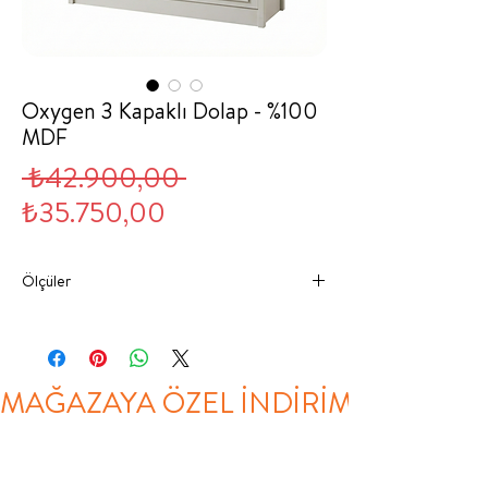
Oxygen 3 Kapaklı Dolap - %100
MDF
Normal
 ₺42.900,00 
İndirimli
Fiyat
₺35.750,00
Fiyat
Ölçüler
GENİŞLİK
DERİNLİK
YÜKSEKLİK
3
146 CM
58 CM
210 CM
MAĞAZAYA ÖZEL İNDİRİM
KAPAKLI
DOLAP