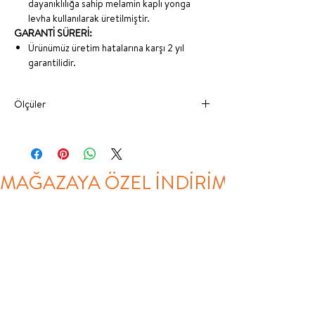
dayanıklılığa sahip melamin kaplı yonga
levha kullanılarak üretilmiştir.
GARANTİ SÜRERİ:
Ürünümüz üretim hatalarına karşı 2 yıl
garantilidir.
Ölçüler
GENİŞLİK
DERİNLİK
YÜKSEKLİK
KOMODİN
55 CM
42 CM
54 CM
MAĞAZAYA ÖZEL İNDİRİM