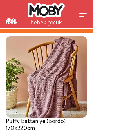
bebek çocuk
genç
Puffy Battaniye (Bordo)
170x220cm