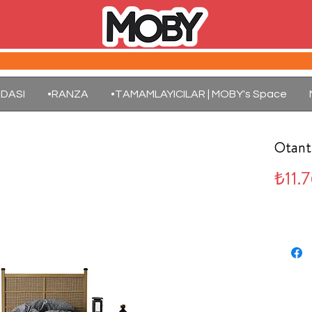
DASI
•RANZA
•TAMAMLAYICILAR | MOBY's Space
Otant
₺11.