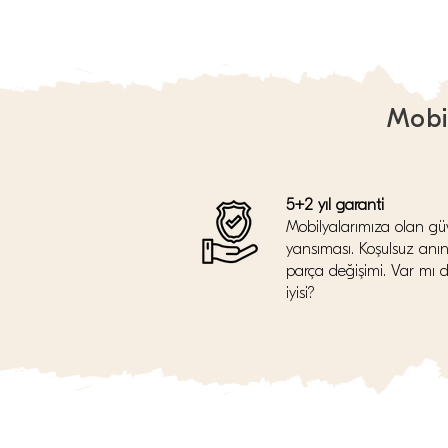
Mobi
5+2 yıl garanti
Mobilyalarımıza olan gü
yansıması. Koşulsuz anı
parça değişimi. Var mı 
iyisi?