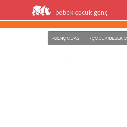
bebek çocuk genç
•GENÇ ODASI
•ÇOCUK/BEBEK O