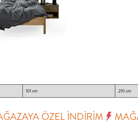
101 cm
210 cm