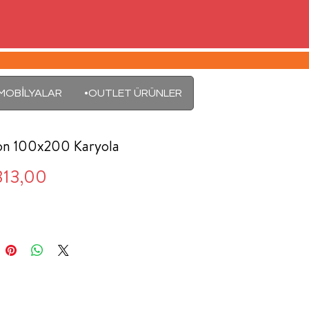
MOBİLYALAR
•OUTLET ÜRÜNLER
n 100x200 Karyola
Fiyat
813,00