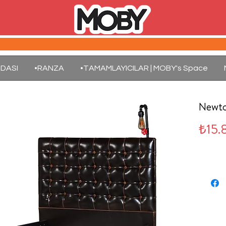
DASI
•RANZA
•TAMAMLAYICILAR | MOBY's Space
Newto
₺15.