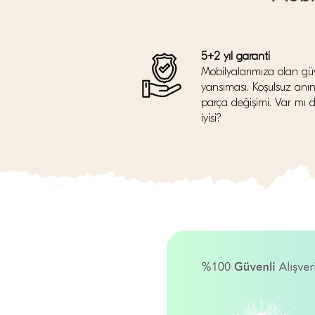
5+2 yıl garanti
Mobilyalarımıza olan gü
yansıması. Koşulsuz anı
parça değişimi. Var mı 
iyisi?