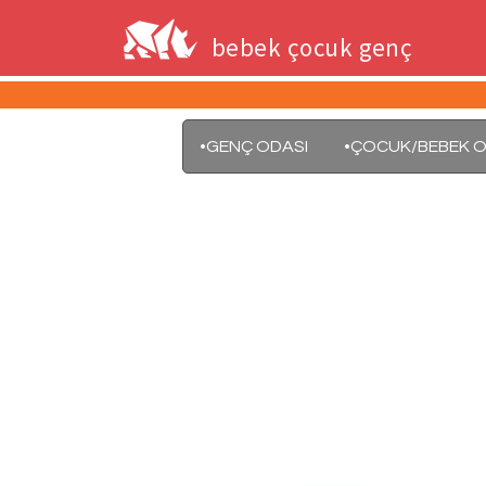
bebek çocuk genç
•GENÇ ODASI
•ÇOCUK/BEBEK O