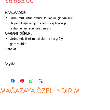
Fiyat
₺6.665,00
HAM MADDE:
Ürünümüz, uzun ömürlü kullanım için yüksek
dayanıklılığa sahip melamin kaplı yonga
levha kullanılarak üretilmiştir.
GARANTİ SÜRERİ:
Ürünümüz üretim hatalarına karşı 2 yıl
garantilidir.
Daha az
Ölçüler
GENİŞLİK
DERİNLİK
YÜKSEKLİK
KOMODİN
51 CM
42 CM
53 CM
MAĞAZAYA ÖZEL İNDİRİM