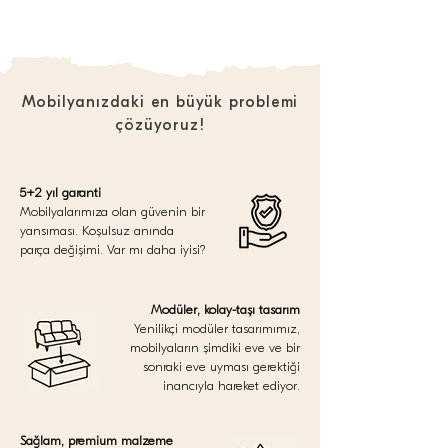
Mobilyanızdaki en büyük problemi
çözüyoruz!
5+2 yıl garanti
Mobilyalarımıza olan güvenin bir
yansıması. Koşulsuz anında
parça değişimi. Var mı daha iyisi?
Modüler, kolay-taşı tasarım
Yenilikçi modüler tasarımımız,
mobilyaların şimdiki eve ve bir
sonraki eve uyması gerektiği
inancıyla hareket ediyor.
Sağlam, premium malzeme