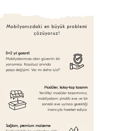
Mobilyanızdaki en büyük problemi
çözüyoruz!
5+2 yıl garanti
Mobilyalarımıza olan güvenin bir
yansıması. Koşulsuz anında
parça değişimi. Var mı daha iyisi?
Modüler, kolay-taşı tasarım
Yenilikçi modüler tasarımımız,
mobilyaların şimdiki eve ve bir
sonraki eve uyması gerektiği
inancıyla hareket ediyor.
Sağlam, premium malzeme