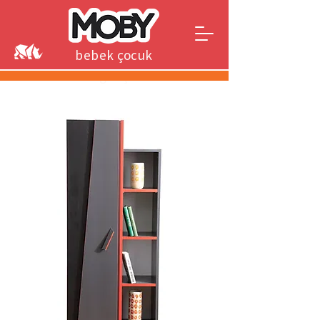
bebek çocuk
genç