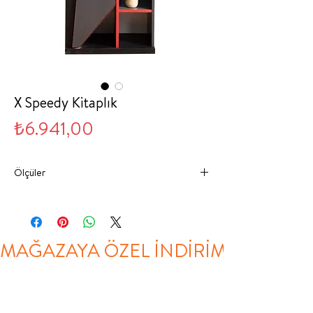
X Speedy Kitaplık
Fiyat
₺6.941,00
Ölçüler
63 cm
38 cm
171 cm
MAĞAZAYA ÖZEL İNDİRİM