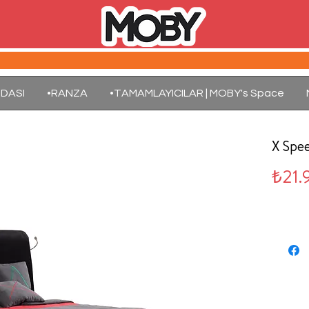
DASI
•RANZA
•TAMAMLAYICILAR | MOBY's Space
X Spe
₺21.