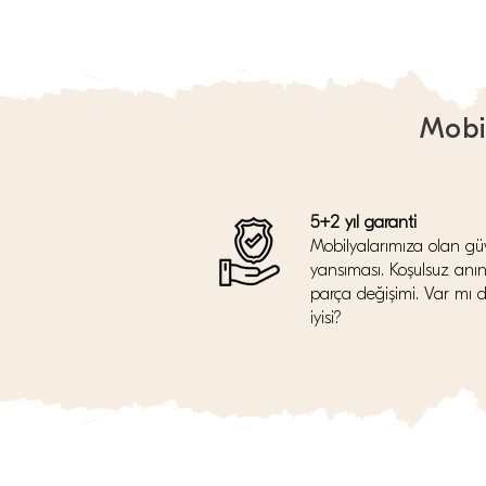
Mobi
5+2 yıl garanti
Mobilyalarımıza olan gü
yansıması. Koşulsuz anı
parça değişimi. Var mı 
iyisi?