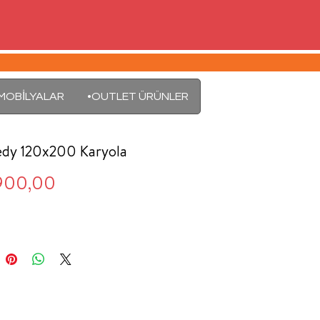
MOBİLYALAR
•OUTLET ÜRÜNLER
edy 120x200 Karyola
Fiyat
900,00