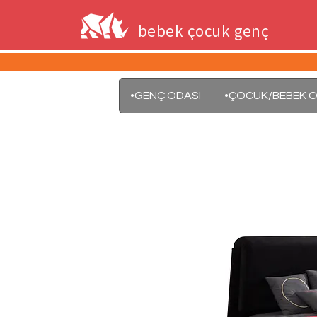
bebek çocuk genç
•GENÇ ODASI
•ÇOCUK/BEBEK O