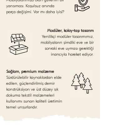
yansıması. Koşulsuz anında
parça değişimi. Var mı daha iyisi?
Modüler, kolay-taşı tasarım
Yenilikçi modüler tasarımımız,
mobilyaların şimdiki eve ve bir
sonraki eve uyması gerektiği
inancıyla hareket ediyor.
Sağlam, premium malzeme
Sürdürülebilir kaynaklardan elde
edilen, güçlendirilmiş demir
konstrüksiyon ve üst düzey sık
dokuma tekstil malzemeleri
kullanımı sunan kaliteli üretimin
temel unsurlarıdır.