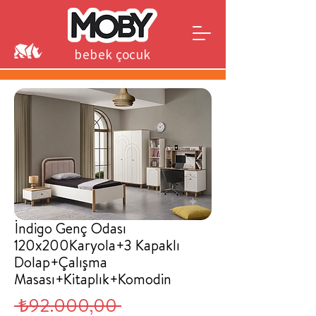
bebek çocuk
genç
İndigo Genç Odası
120x200Karyola+3 Kapaklı
Dolap+Çalışma
Masası+Kitaplık+Komodin
Normal
 ₺92.000,00 