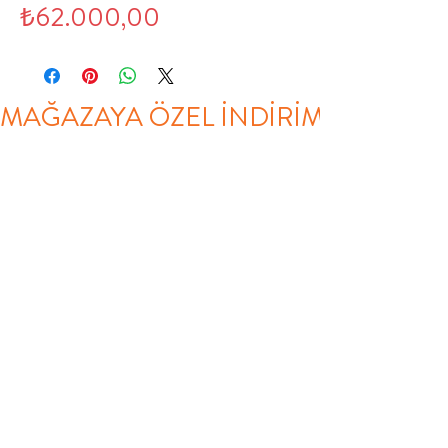
İndirimli
Fiyat
₺62.000,00
Fiyat
MAĞAZAYA ÖZEL İNDİRİM