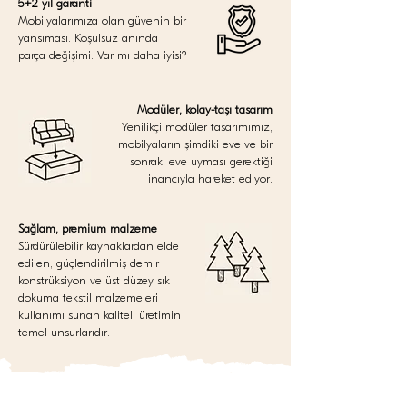
5+2 yıl garanti
Mobilyalarımıza olan güvenin bir
yansıması. Koşulsuz anında
parça değişimi. Var mı daha iyisi?
Modüler, kolay-taşı tasarım
Yenilikçi modüler tasarımımız,
mobilyaların şimdiki eve ve bir
sonraki eve uyması gerektiği
inancıyla hareket ediyor.
Sağlam, premium malzeme
Sürdürülebilir kaynaklardan elde
edilen, güçlendirilmiş demir
konstrüksiyon ve üst düzey sık
dokuma tekstil malzemeleri
kullanımı sunan kaliteli üretimin
temel unsurlarıdır.