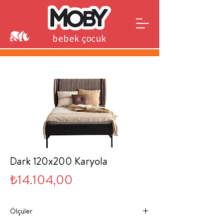
bebek çocuk
genç
Dark 120x200 Karyola
Fiyat
₺14.104,00
Ölçüler