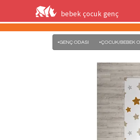
bebek çocuk genç
•GENÇ ODASI
•ÇOCUK/BEBEK O