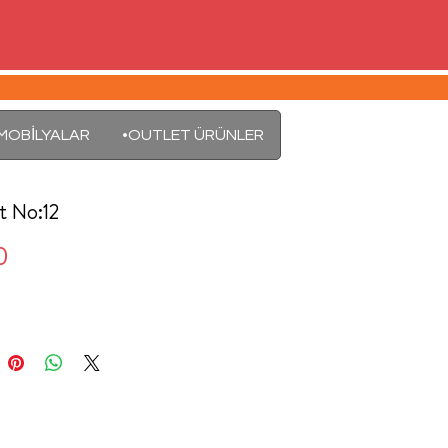
MOBİLYALAR
•OUTLET ÜRÜNLER
t No:12
Fiyat
0