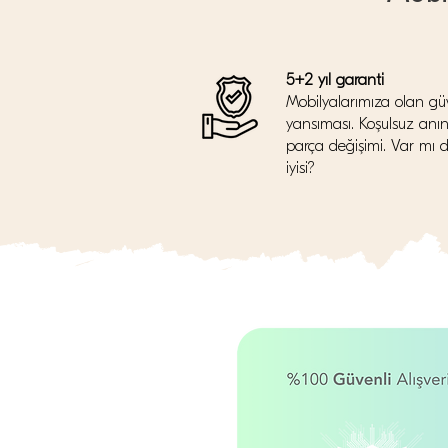
5+2 yıl garanti
Mobilyalarımıza olan gü
yansıması. Koşulsuz anı
parça değişimi. Var mı 
iyisi?