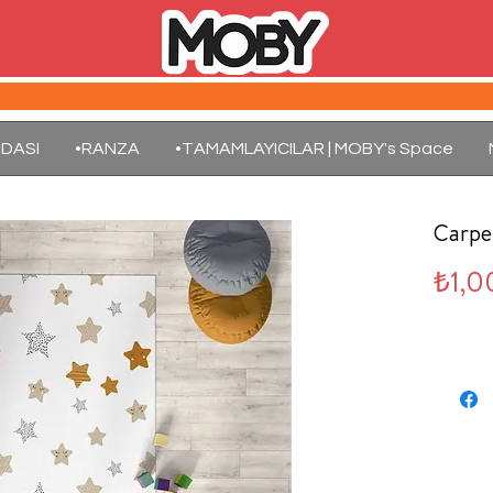
DASI
•RANZA
•TAMAMLAYICILAR | MOBY's Space
Carpe
₺1,0