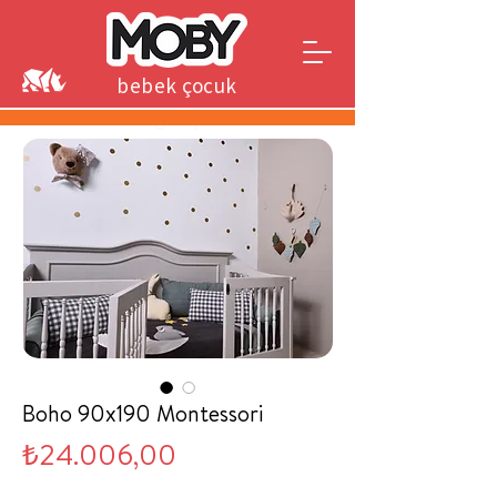
bebek çocuk
genç
Boho 90x190 Montessori
Fiyat
₺24.006,00