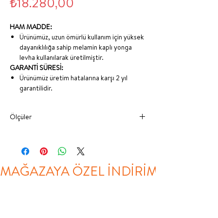
Fiyat
₺18.280,00
HAM MADDE:
Ürünümüz, uzun ömürlü kullanım için yüksek
dayanıklılığa sahip melamin kaplı yonga
levha kullanılarak üretilmiştir.
GARANTİ SÜRESİ:
Ürünümüz üretim hatalarına karşı 2 yıl
garantilidir.
Ölçüler
GENİŞLİK
DERİNLİK
YÜKSEKLİK
120X200
118 cm
207 cm
102 cm
MAĞAZAYA ÖZEL İNDİRİM
KARYOLA