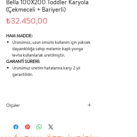
Bella 100X200 Toddler Karyola
(Çekmeceli + Bariyerli)
Fiyat
₺32.450,00
HAM MADDE:
Ürünümüz, uzun ömürlü kullanım için yüksek
dayanıklılığa sahip melamin kaplı yonga
levha kullanılarak üretilmiştir.
GARANTİ SÜRERİ:
Ürünümüz üretim hatalarına karşı 2 yıl
garantilidir.
Ölçüler
GENİŞLİK
DERİNLİK
YÜKSEKLİK
100X200
210 CM
110 CM
105 CM