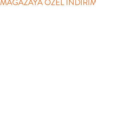
MAĞAZAYA ÖZEL İNDİRİM
TOODLER