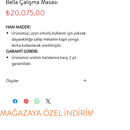
Bella Çalışma Masası
Fiyat
₺20.075,00
HAM MADDE:
Ürünümüz, uzun ömürlü kullanım için yüksek
dayanıklılığa sahip melamin kaplı yonga
levha kullanılarak üretilmiştir.
GARANTİ SÜRERİ:
Ürünümüz üretim hatalarına karşı 2 yıl
garantilidir.
Ölçüler
GENİŞLİK
DERİNLİK
YÜKSEKLİK
ÇALIŞMA
120 CM
60 CM
128 CM
MAĞAZAYA ÖZEL İNDİRİM
MASASI