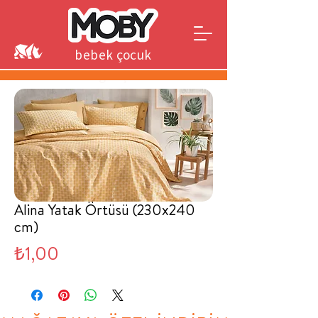
bebek çocuk
genç
Alina Yatak Örtüsü (230x240
cm)
Fiyat
₺1,00