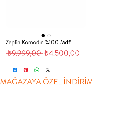
Zeplin Komodin %100 Mdf
Normal
İndirimli
 ₺9.999,00 
₺4.500,00
Fiyat
Fiyat
MAĞAZAYA ÖZEL İNDİRİM