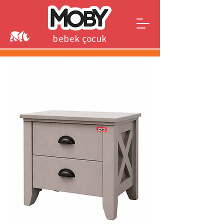
bebek çocuk
genç