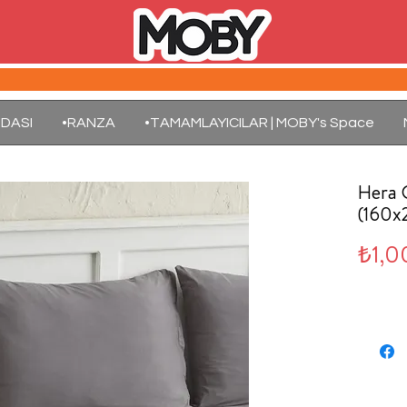
DASI
•RANZA
•TAMAMLAYICILAR | MOBY's Space
Hera 
(160
₺1,0