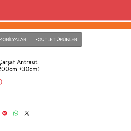
MOBİLYALAR
•OUTLET ÜRÜNLER
Çarşaf Antrasit
x200cm +30cm)
Fiyat
0