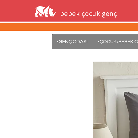
bebek çocuk genç
•GENÇ ODASI
•ÇOCUK/BEBEK O