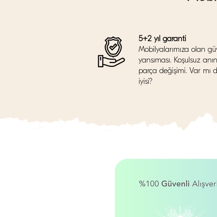
5+2 yıl garanti
Mobilyalarımıza olan gü
yansıması. Koşulsuz anı
parça değişimi. Var mı 
iyisi?